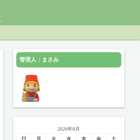
)。
管理人：まさみ
2026年8月
日
月
火
水
木
金
土