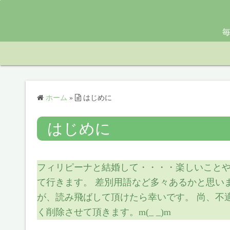
コ
ン
毎
テ
ン
ツ
へ
ス
ホーム
»
はじめに
キ
ッ
はじめに
プ
フィリピーナと結婚して・・・・楽しいことや
て行きます。 差別用語など多々あるかと思い
が、読み飛ばして頂けたら幸いです。 尚、不
く削除させて頂きます。m(_ _)m