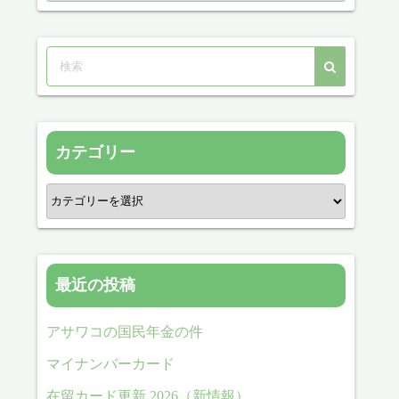
カ
イ
ブ
カテゴリー
カ
テ
ゴ
リ
最近の投稿
ー
アサワコの国民年金の件
マイナンバーカード
在留カード更新 2026（新情報）