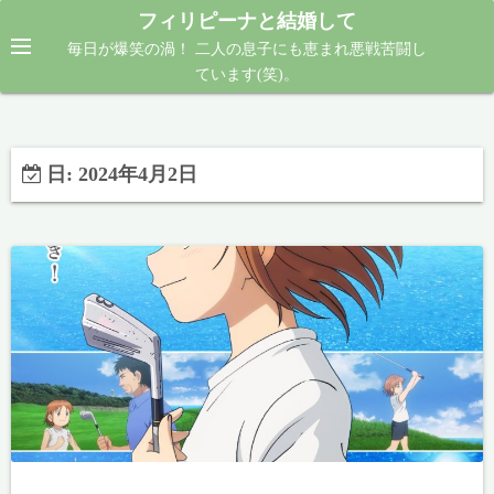
コ
フィリピーナと結婚して
ン
毎日が爆笑の渦！ 二人の息子にも恵まれ悪戦苦闘し
テ
ています(笑)。
ン
ツ
へ
日:
2024年4月2日
ス
キ
ッ
プ